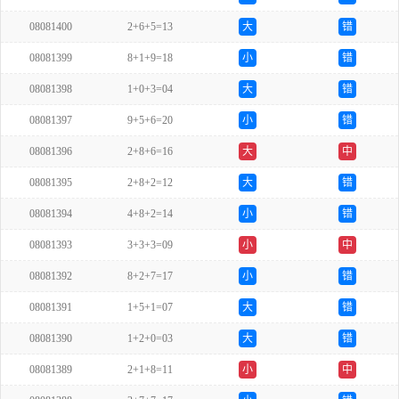
08081400
2+6+5=13
大
错
08081399
8+1+9=18
小
错
08081398
1+0+3=04
大
错
08081397
9+5+6=20
小
错
08081396
2+8+6=16
大
中
08081395
2+8+2=12
大
错
08081394
4+8+2=14
小
错
08081393
3+3+3=09
小
中
08081392
8+2+7=17
小
错
08081391
1+5+1=07
大
错
08081390
1+2+0=03
大
错
08081389
2+1+8=11
小
中