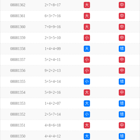
08081362
2+7+8=17
大
中
08081361
6+3+7=16
大
中
08081360
7+0+9=16
大
中
08081359
2+3+5=10
小
中
08081358
1+4+4=09
大
错
08081357
5+2+4=11
小
中
08081356
9+2+2=13
小
中
08081355
5+5+4=14
小
错
08081354
5+9+2=16
大
中
08081353
1+4+2=07
大
错
08081352
2+5+7=14
小
错
08081351
4+8+6=18
大
中
08081350
4+4+4=12
大
错