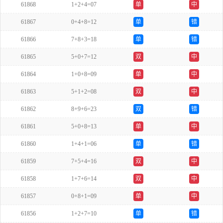
61868
1+2+4=07
单
中
61867
0+4+8=12
单
错
61866
7+8+3=18
单
错
61865
5+0+7=12
双
中
61864
1+0+8=09
单
中
61863
5+1+2=08
双
中
61862
8+9+6=23
双
错
61861
5+0+8=13
单
中
61860
1+4+1=06
单
错
61859
7+5+4=16
双
中
61858
1+7+6=14
双
中
61857
0+8+1=09
单
中
61856
1+2+7=10
单
错