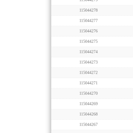
115044278
115044277
115044276
115044275
115044274
115044273
115044272
115044271
115044270
115044269
115044268
115044267