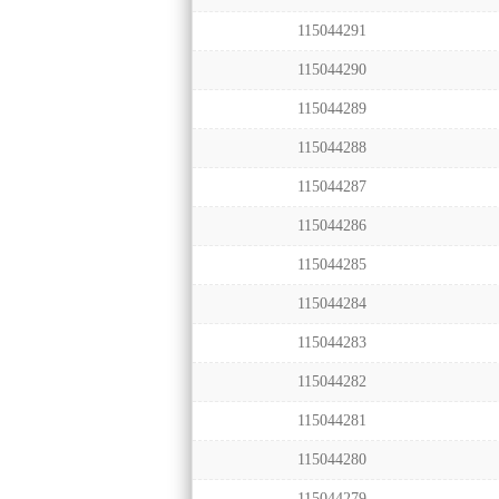
115044291
115044290
115044289
115044288
115044287
115044286
115044285
115044284
115044283
115044282
115044281
115044280
115044279