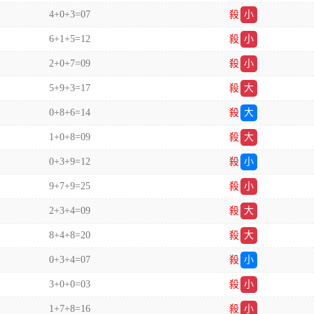
双
4+0+3=07
殺
小
双
6+1+5=12
殺
小
单
2+0+7=09
殺
小
双
5+9+3=17
殺
大
双
0+8+6=14
殺
大
双
1+0+8=09
殺
大
双
0+3+9=12
殺
小
双
9+7+9=25
殺
小
单
2+3+4=09
殺
大
单
8+4+8=20
殺
大
单
0+3+4=07
殺
小
单
3+0+0=03
殺
小
双
1+7+8=16
殺
小