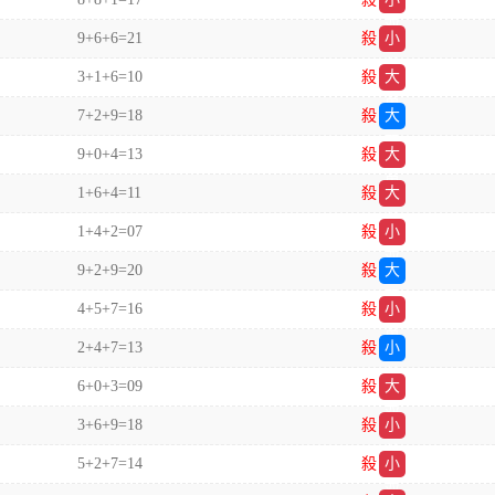
双
9+6+6=21
殺
小
单
3+1+6=10
殺
大
单
7+2+9=18
殺
大
双
9+0+4=13
殺
大
单
1+6+4=11
殺
大
单
1+4+2=07
殺
小
双
9+2+9=20
殺
大
双
4+5+7=16
殺
小
单
2+4+7=13
殺
小
单
6+0+3=09
殺
大
双
3+6+9=18
殺
小
单
5+2+7=14
殺
小
双