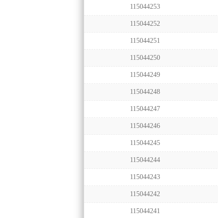
115044253
115044252
115044251
115044250
115044249
115044248
115044247
115044246
115044245
115044244
115044243
115044242
115044241