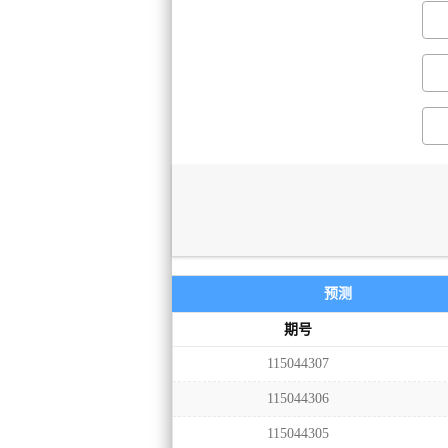
预测
期号
115044307
115044306
115044305