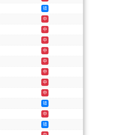
错
中
中
中
中
中
中
中
中
错
中
错
中