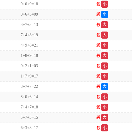
单
9+0+9=18
殺
小
单
0+6+3=09
殺
小
单
3+7+3=13
殺
大
双
7+4+8=19
殺
大
双
4+9+8=21
殺
小
双
1+8+9=18
殺
大
单
0+2+1=03
殺
小
双
1+7+9=17
殺
小
双
8+7+7=22
殺
大
双
8+0+6=14
殺
小
双
7+4+7=18
殺
小
单
5+7+3=15
殺
大
双
6+3+8=17
殺
小