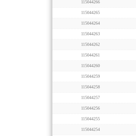
115044266
115044265
115044264
115044263
115044262
115044261
115044260
115044259
115044258
115044257
115044256
115044255
115044254