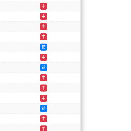
中
中
中
中
错
中
错
中
中
中
错
中
中